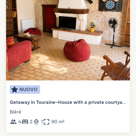
NUOVO
Getaway in Touraine–House with a private courtyard
Bléré
4
2
1
90 m²