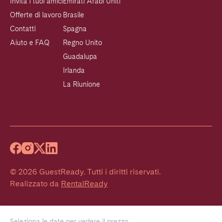
Invita i tuoi amici
Emirati Arabi Uniti
Offerte di lavoro
Brasile
Contatti
Spagna
Aiuto e FAQ
Regno Unito
Guadalupa
Irlanda
La Riunione
©
2026
GuestReady
.
Tutti i diritti riservati.
Realizzato da
RentalReady
Seleziona le date per vedere il prezzo