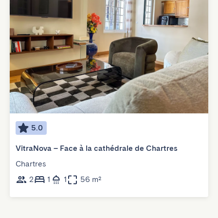
5.0
VitraNova – Face à la cathédrale de Chartres
Chartres
2
1
1
56 m²