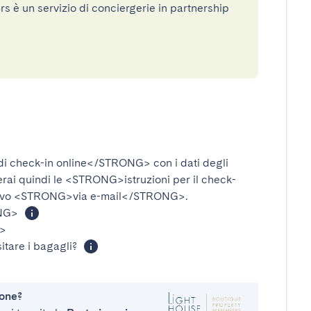
 è un servizio di conciergerie in partnership
i check-in online</STRONG>
con i dati degli
verai quindi le
<STRONG>istruzioni per il check-
ivo
<STRONG>via e-mail</STRONG>
.
NG>
>
itare i bagagli?
ione?