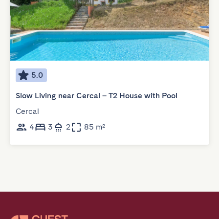
5.0
Slow Living near Cercal – T2 House with Pool
Cercal
4
3
2
85 m²