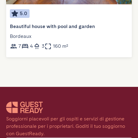
5.0
Beautiful house with pool and garden
Bordeaux
7
4
3
160 m²
Soggiorni piacevoli per gli ospiti e servizi di gestione 
professionale per i proprietari. Goditi il tuo soggiorno 
con GuestReady.