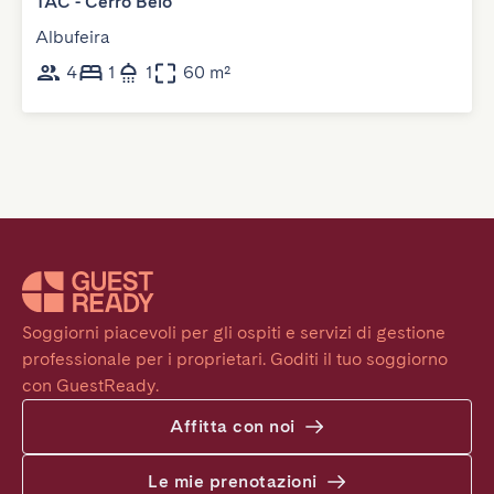
TAC - Cerro Belo
Albufeira
4
1
1
60 m²
Soggiorni piacevoli per gli ospiti e servizi di gestione 
professionale per i proprietari. Goditi il tuo soggiorno 
con GuestReady.
Affitta con noi
Le mie prenotazioni