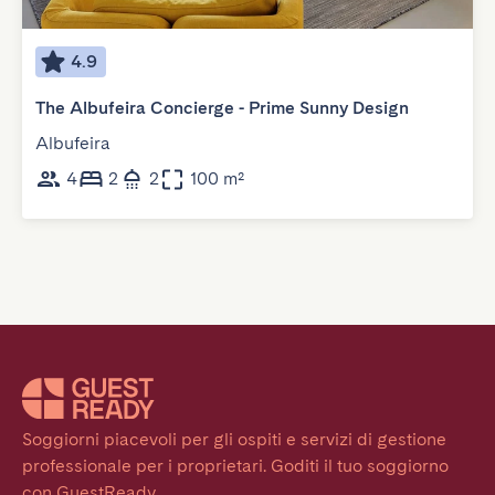
4.9
The Albufeira Concierge - Prime Sunny Design
Albufeira
4
2
2
100 m²
Soggiorni piacevoli per gli ospiti e servizi di gestione 
professionale per i proprietari. Goditi il tuo soggiorno 
con GuestReady.