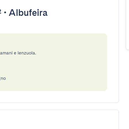
²
•
Albufeira
gamani e lenzuola.
gno