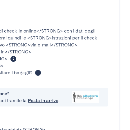
i check-in online</STRONG>
con i dati degli
verai quindi le
<STRONG>istruzioni per il check-
ivo
<STRONG>via e-mail</STRONG>
.
-in</STRONG>
NG>
G>
itare i bagagli?
ione?
aci tramite la
Posta in arrivo
.
>bambini</STRONG>
.