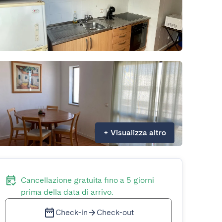
+
Visualizza altro
Cancellazione gratuita fino a 5 giorni
prima della data di arrivo.
Check-in
Check-out