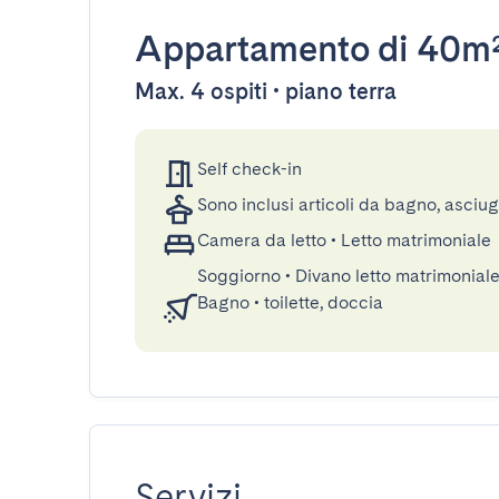
Appartamento
di 40m
Max. 4 ospiti • piano terra
Self check-in
Sono inclusi articoli da bagno, asciu
Camera da letto
•
Letto matrimoniale
Soggiorno
•
Divano letto matrimonial
Bagno
•
toilette, doccia
Servizi