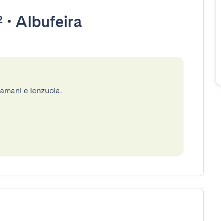
²
•
Albufeira
gamani e lenzuola.
e