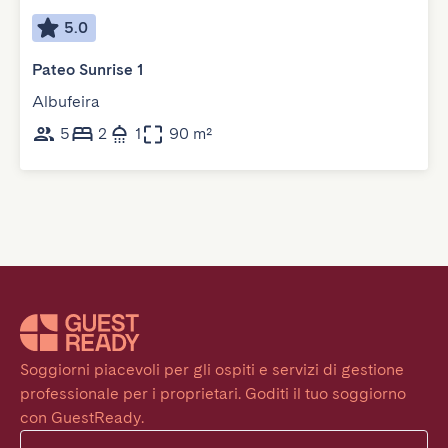
5.0
Pateo Sunrise 1
Albufeira
5
2
1
90 m²
Soggiorni piacevoli per gli ospiti e servizi di gestione 
professionale per i proprietari. Goditi il tuo soggiorno 
con GuestReady.