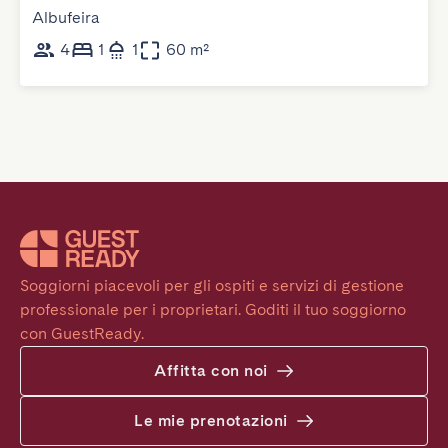
Albufeira
4
1
1
60 m²
Soggiorni piacevoli per gli ospiti e servizi di gestione 
professionale per i proprietari. Goditi il tuo soggiorno 
con GuestReady.
Affitta con noi
Le mie prenotazioni