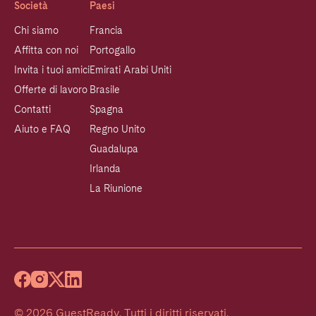
Società
Paesi
Chi siamo
Francia
Affitta con noi
Portogallo
Invita i tuoi amici
Emirati Arabi Uniti
Offerte di lavoro
Brasile
Contatti
Spagna
Aiuto e FAQ
Regno Unito
Guadalupa
Irlanda
La Riunione
©
2026
GuestReady
.
Tutti i diritti riservati.