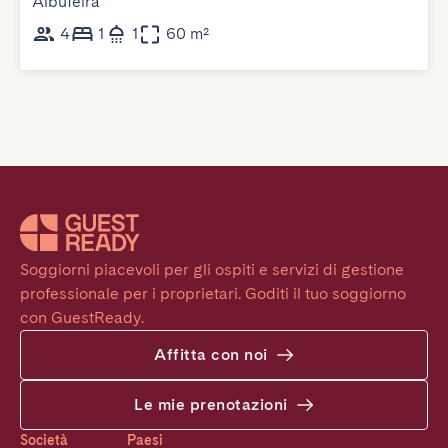
Albufeira
4
1
1
60 m²
Soggiorni piacevoli per gli ospiti e servizi di gestione 
professionale per i proprietari. Goditi il tuo soggiorno 
con GuestReady.
Affitta con noi
Le mie prenotazioni
Società
Paesi