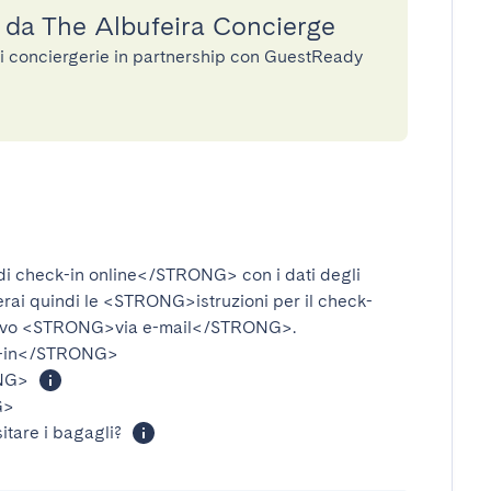
a da The Albufeira Concierge
di conciergerie in partnership con GuestReady
i check-in online</STRONG>
con i dati degli
verai quindi le
<STRONG>istruzioni per il check-
ivo
<STRONG>via e-mail</STRONG>
.
-in</STRONG>
NG>
G>
itare i bagagli?