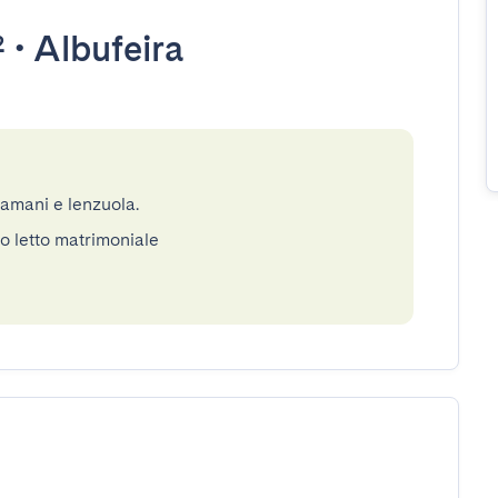
²
•
Albufeira
gamani e lenzuola.
o letto matrimoniale