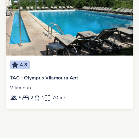
4.8
TAC - Olympus Vilamoura Apt
Vilamoura
5
2
1
70 m²