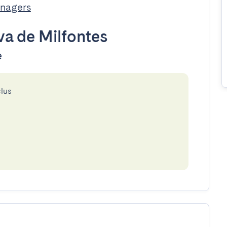
nagers
va de Milfontes
e
clus