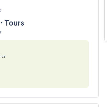
e
•
Tours
e
clus