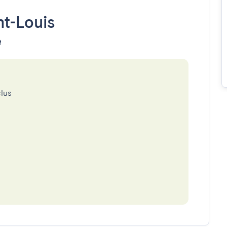
nt-Louis
e
clus