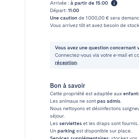
Arrivée :
à partir de 15:00
Départ:
11:00
Une caution
de 1 000,00 € sera demand
Vous arrivez tôt et avez besoin de sto
Vous avez une question concernant v
Connectez-vous via votre e-mail et c
réception
.
Bon à savoir
Cette propriété est adaptée aux
enfant
Les animaux ne sont
pas admis
.
Nous nettoyons et désinfectons soigne
séjour.
Les
serviettes
et les draps sont fournis.
Un
parking
est disponible sur place.
Services supplémentaires
: stockez vos