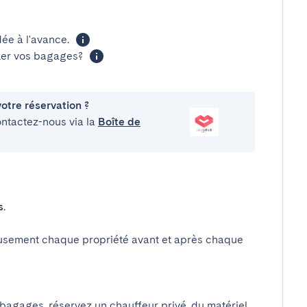
ée à l'avance.
cker vos bagages?
otre réservation ?
ontactez-nous via la
Boîte de
s
.
usement chaque propriété avant et après chaque
 bagages, réservez un chauffeur privé, du matériel