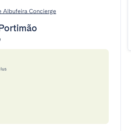
e Albufeira Concierge
Portimão
e
clus