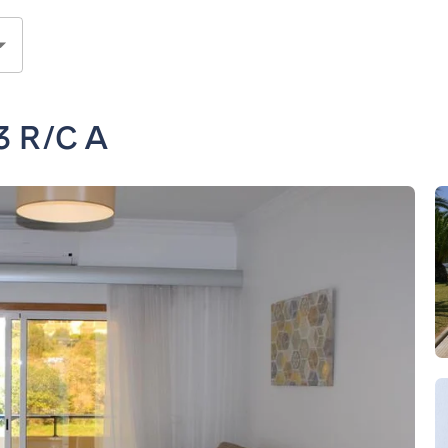
.3 R/C A