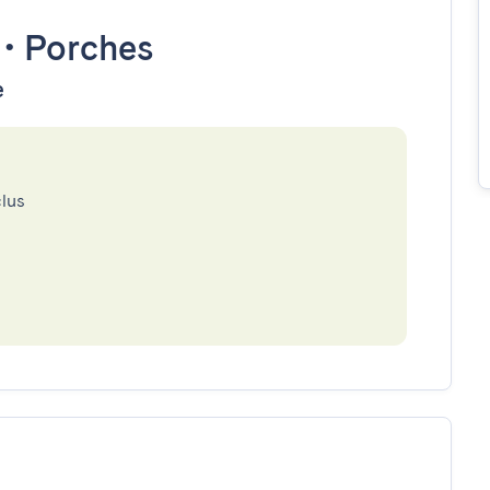
•
Porches
e
clus