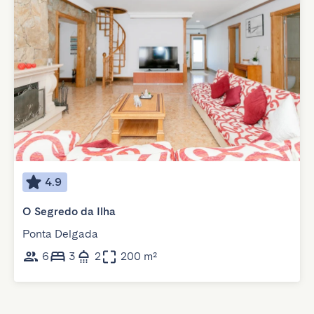
4.9
O Segredo da Ilha
Ponta Delgada
6
3
2
200 m²