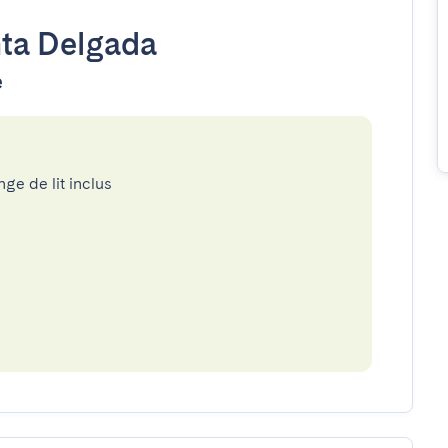
ta Delgada
e
nge de lit inclus