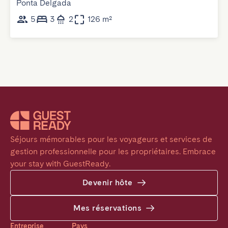
Ponta Delgada
5
3
2
126 m²
Séjours mémorables pour les voyageurs et services de 
gestion professionnelle pour les propriétaires. Embrace 
your stay with GuestReady.
Devenir hôte
Mes réservations
Entreprise
Pays