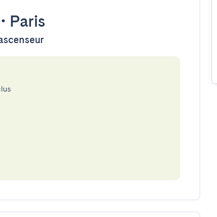
•
Paris
'ascenseur
clus