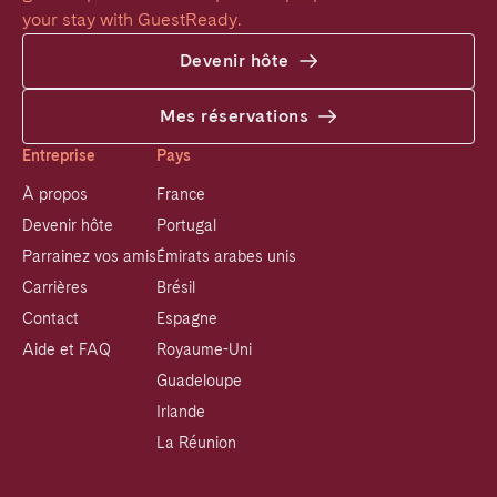
your stay with GuestReady.
Devenir hôte
Mes réservations
Entreprise
Pays
À propos
France
Devenir hôte
Portugal
Parrainez vos amis
Émirats arabes unis
Carrières
Brésil
Contact
Espagne
Aide et FAQ
Royaume-Uni
Guadeloupe
Irlande
La Réunion