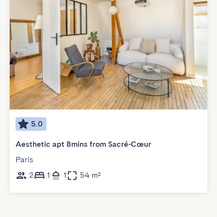
5.0
Aesthetic apt 8mins from Sacré-Cœur
Paris
2
1
1
54 m²