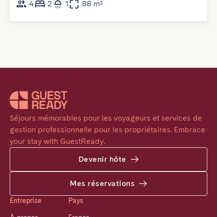
4
2
1
88 m²
Séjours mémorables pour les voyageurs et services de 
gestion professionnelle pour les propriétaires. Embrace 
your stay with GuestReady.
Devenir hôte
Mes réservations
Entreprise
Pays