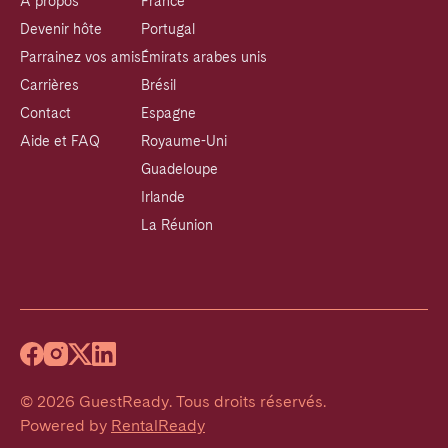
À propos
France
Devenir hôte
Portugal
Parrainez vos amis
Émirats arabes unis
Carrières
Brésil
Contact
Espagne
Aide et FAQ
Royaume-Uni
Guadeloupe
Irlande
La Réunion
©
2026
GuestReady
.
Tous droits réservés.
Powered by
RentalReady