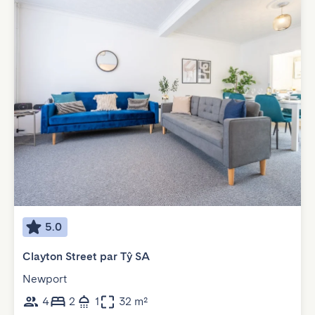
5.0
Clayton Street par Tŷ SA
Newport
4
2
1
32 m²