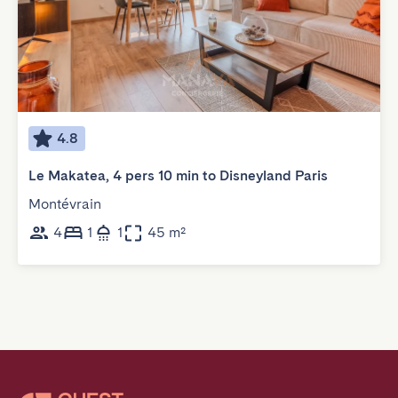
4.8
Le Makatea, 4 pers 10 min to Disneyland Paris
Montévrain
4
1
1
45 m²