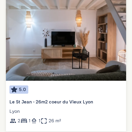
5.0
Le St Jean - 26m2 coeur du Vieux Lyon
Lyon
2
1
1
26 m²