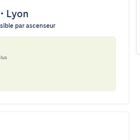
•
Lyon
ssible par ascenseur
clus