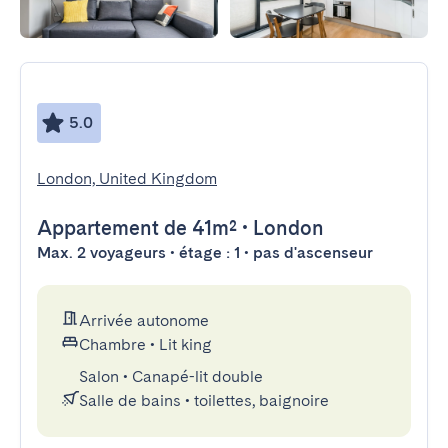
5.0
London, United Kingdom
Appartement
de 41m²
•
London
Max. 2 voyageurs • étage : 1 • pas d'ascenseur
Arrivée autonome
Chambre
•
Lit king
Salon
•
Canapé-lit double
Salle de bains
•
toilettes, baignoire