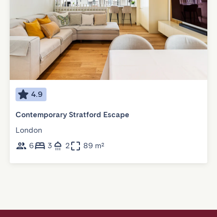
4.9
Contemporary Stratford Escape
London
6
3
2
89 m²