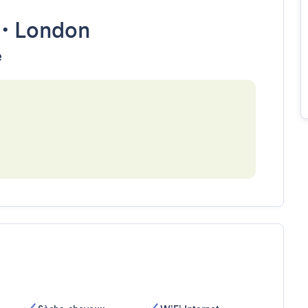
•
London
e