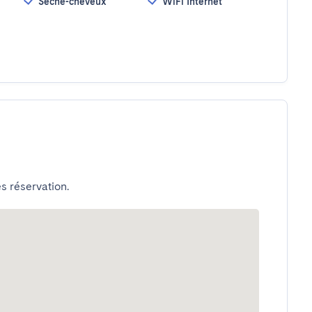
Sèche-cheveux
WiFi Internet
s réservation.