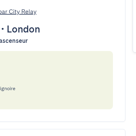
par City Relay
•
London
d'ascenseur
aignoire