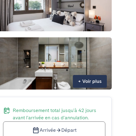
+
Voir plus
Remboursement total jusqu'à 42 jours
avant l'arrivée en cas d'annulation.
Arrivée
Départ