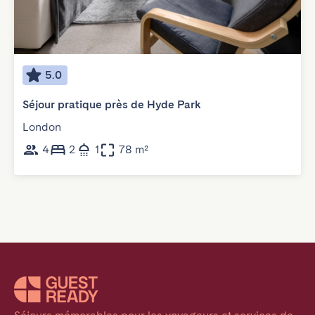
5.0
Séjour pratique près de Hyde Park
London
4
2
1
78 m²