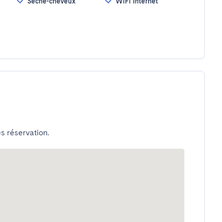
Sèche-cheveux
WiFi Internet
s réservation.