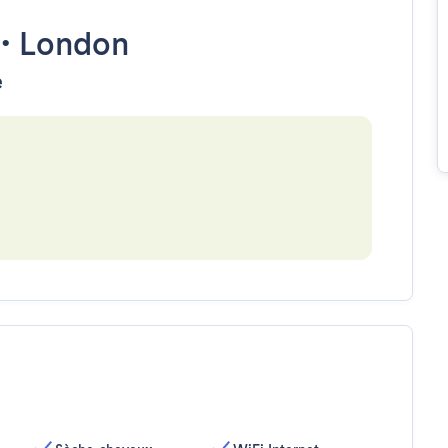
•
London
e