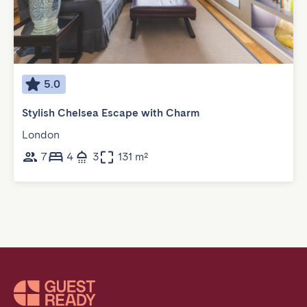
5.0
Stylish Chelsea Escape with Charm
London
7
4
3
131 m²