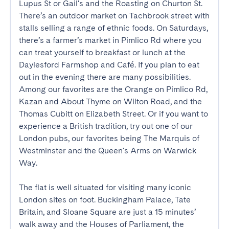
Lupus St or Gail's and the Roasting on Churton St. 
There’s an outdoor market on Tachbrook street with 
stalls selling a range of ethnic foods. On Saturdays, 
there’s a farmer’s market in Pimlico Rd where you 
can treat yourself to breakfast or lunch at the 
Daylesford Farmshop and Café. If you plan to eat 
out in the evening there are many possibilities. 
Among our favorites are the Orange on Pimlico Rd, 
Kazan and About Thyme on Wilton Road, and the 
Thomas Cubitt on Elizabeth Street. Or if you want to 
experience a British tradition, try out one of our 
London pubs, our favorites being The Marquis of 
Westminster and the Queen's Arms on Warwick 
Way.

The flat is well situated for visiting many iconic 
London sites on foot. Buckingham Palace, Tate 
Britain, and Sloane Square are just a 15 minutes’ 
walk away and the Houses of Parliament, the 