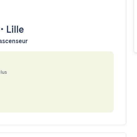
•
Lille
'ascenseur
clus