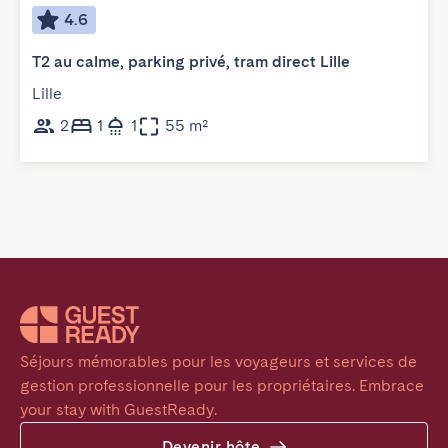
4.6
T2 au calme, parking privé, tram direct Lille
Lille
2
1
1
55 m²
Séjours mémorables pour les voyageurs et services de 
gestion professionnelle pour les propriétaires. Embrace 
your stay with GuestReady.
Devenir hôte