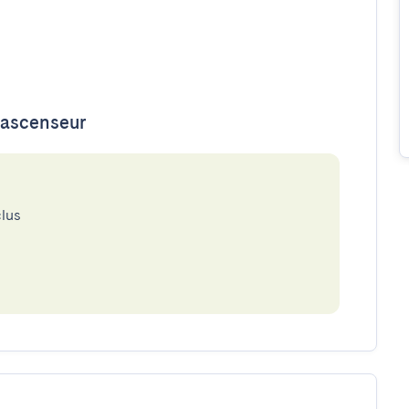
d'ascenseur
clus