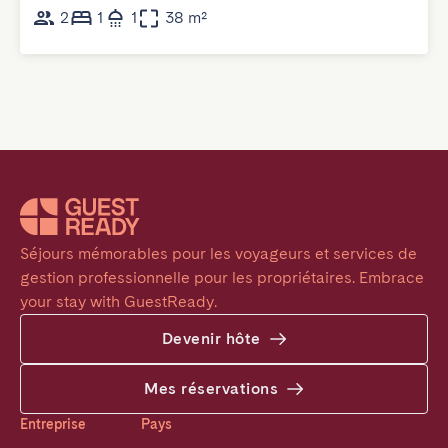
2
1
1
38 m²
Séjours mémorables pour les voyageurs et services de 
gestion professionnelle pour les propriétaires. Embrace 
your stay with GuestReady.
Devenir hôte
Mes réservations
Entreprise
Pays