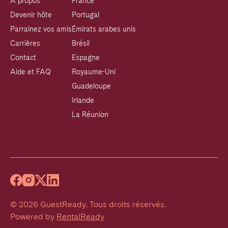
À propos
France
Devenir hôte
Portugal
Parrainez vos amis
Émirats arabes unis
Carrières
Brésil
Contact
Espagne
Aide et FAQ
Royaume-Uni
Guadeloupe
Irlande
La Réunion
©
2026
GuestReady
.
Tous droits réservés.
Powered by
RentalReady