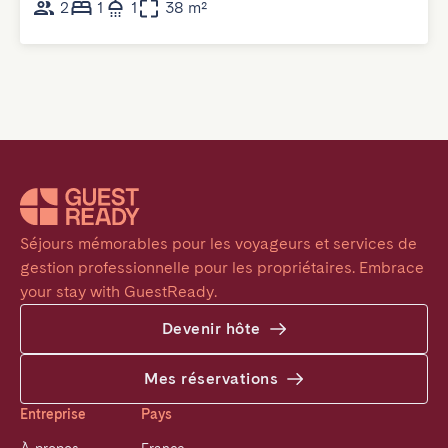
2
1
1
38 m²
Séjours mémorables pour les voyageurs et services de 
gestion professionnelle pour les propriétaires. Embrace 
your stay with GuestReady.
Devenir hôte
Mes réservations
Entreprise
Pays