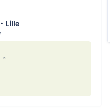
•
Lille
e
clus