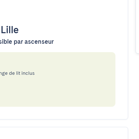
•
Lille
ssible par ascenseur
nge de lit inclus