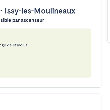
•
Issy-les-Moulineaux
ssible par ascenseur
nge de lit inclus