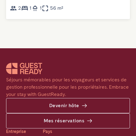
2
1
1
56 m²
Séjours mémorables pour les voyageurs et services de 
gestion professionnelle pour les propriétaires. Embrace 
your stay with GuestReady.
Devenir hôte
Mes réservations
Entreprise
Pays