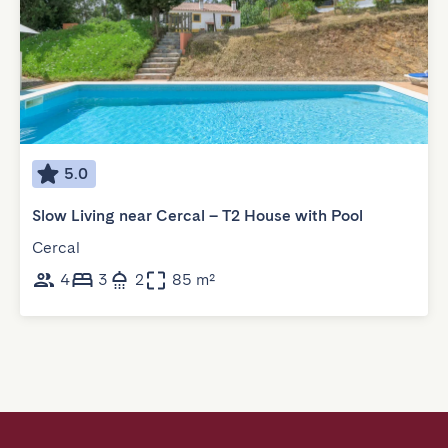
5.0
Slow Living near Cercal – T2 House with Pool
Cercal
4
3
2
85 m²