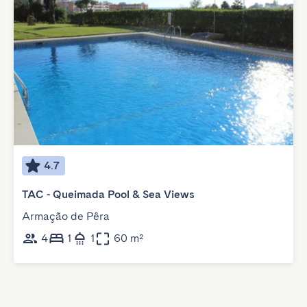
4.7
TAC - Queimada Pool & Sea Views
Armação de Pêra
4
1
1
60 m²