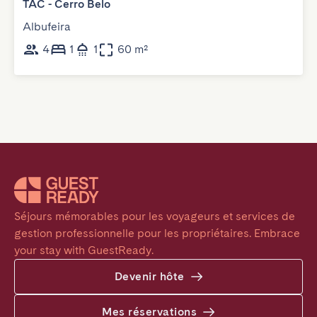
TAC - Cerro Belo
Albufeira
4
1
1
60 m²
Séjours mémorables pour les voyageurs et services de 
gestion professionnelle pour les propriétaires. Embrace 
your stay with GuestReady.
Devenir hôte
Mes réservations