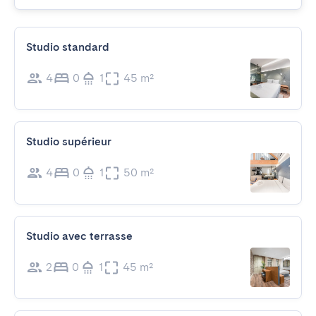
Studio standard
4
0
1
45 m²
Studio supérieur
4
0
1
50 m²
Studio avec terrasse
2
0
1
45 m²