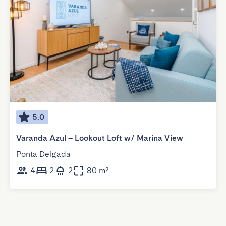
5.0
Varanda Azul – Lookout Loft w/ Marina View
Ponta Delgada
4
2
2
80 m²